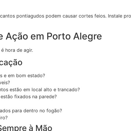
antos pontiagudos podem causar cortes feios. Instale prot
e Ação em Porto Alegre
é hora de agir.
icação
das e em bom estado?
veis?
tos estão em local alto e trancado?
 estão fixados na parede?
rados para dentro no fogão?
iro?
Sempre à Mão