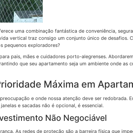
erece uma combinação fantástica de conveniência, segura
a vida vertical traz consigo um conjunto único de desafio
 os pequenos exploradores?
 para pais, mães e cuidadores porto-alegrenses. Abordar
arantindo que seu apartamento seja um ambiente onde as cr
 Prioridade Máxima em Aparta
r preocupação e onde nossa atenção deve ser redobrada. E
janelas e sacadas não é opcional, é essencial.
vestimento Não Negociável
rança. As redes de proteção são a barreira física que imp