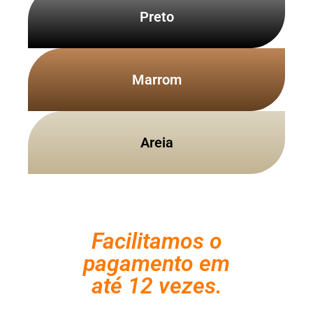
Preto
Marrom
Areia
Facilitamos o
pagamento em
até 12 vezes.